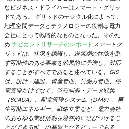
なビジネス・ドライバーはスマート・グリッ
ドである。 グリッドのデジタル化によって、
地理空間データとテクノロジーの役割は電力
会社にとって戦略的なものとなった。そのた
め
ナビガントリサーチのレポート
スマートグ
リッドは、状況を認識し、送電網の性能を乱
す可能性のある事象を効果的に予測し、対応
することがすべて
であると述べている。
GIS
は、設計・建設、資産管理、労働力管理、停
電管理だけでなく、監視制御・データ収集
（SCADA）、配電管理システム（DMS）、再
生可能エネルギー、戦略立案など、電力会社
のあらゆる業務活動を潜在的に結びつけるこ
とができる唯一の基盤となるビューである。