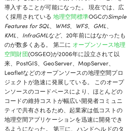
導入することが可能になった。 現在では、広
く採用されている
地理空間標準
OGCの
Simple
Features for SQL、WMS、WFS、GML
、
KML、InfraGMLなど
、20年前にはなかったも
のが数多くある。 第二に
オープンソース地理
空間財団
(OSGEO)が2006年に設立されて以
来、PostGIS、GeoServer、MapServer、
Leafletなどのオープンソースの地理空間プロ
ジェクトが急速に発展している。 このオープ
ンソースのコードベースにより、ほとんどの
コードの維持コストが幅広い開発者コミュニ
ティで共有されるため、起業家は低コストの
地理空間アプリケーションを迅速に開発でき
るようになった。 第三に、ハンドヘルドのタ