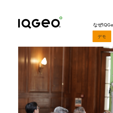
なぜIQG
デモ