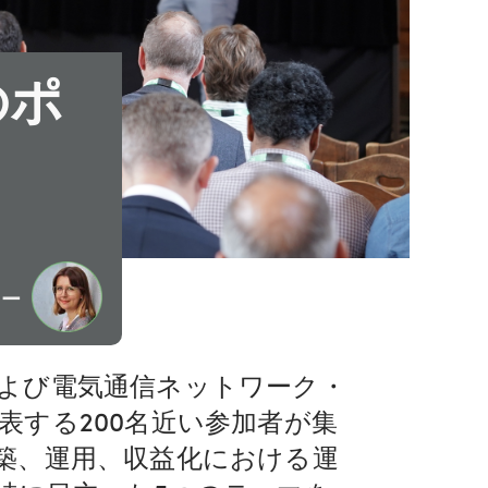
のポ
ター
よび電気通信ネットワーク・
する200名近い参加者が集
築、運用、収益化における運