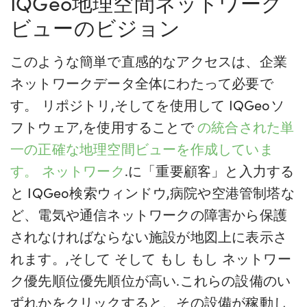
IQGeo地理空間ネットワーク
ビューのビジョン
このような簡単で直感的なアクセスは、企業
ネットワークデータ全体にわたって必要で
す。
リポジトリ
,
そして
を使用して
IQGeo
ソ
フトウェア
,
を使用することで
の統合された単
一の正確な地理空間ビューを作成していま
す。
ネットワーク
.に「重要顧客」と入力する
と
IQGeo
検索ウィンドウ
,
病院や空港管制塔な
ど、電気や通信ネットワークの障害から保護
されなければならない施設が地図上に表示さ
れます。
,
そして
そして
もし
もし
ネットワー
ク
優先順位
優先順位が高い
.これらの設備のい
ずれかをクリックすると、その設備が稼動し