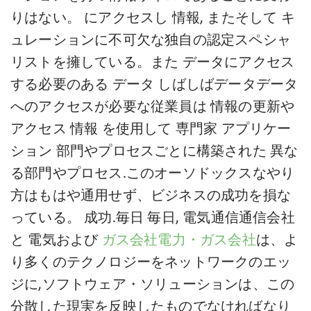
りはない。
にアクセスし
情報
,
また
そして
キ
ュレーションに不可欠な独自の認定スペシャ
リストを擁している。また
データにアクセス
する必要のある
データ
しばしば
データ
データ
へのアクセスが必要な従業員は
情報の更新や
アクセス
情報
を使用して
専門家
アプリケー
ション
部門やプロセスごとに構築された
異な
る部門やプロセス
.このオーソドックスなやり
方はもはや通用せず、ビジネスの成功を損な
っている。
成功
.毎日
毎日
,
電気通信
通信会社
と
電気
および
ガス会社
電力・ガス会社
は、よ
り多くのテクノロジーを
ネットワークのエッ
ジに
,
ソフトウェア・ソリューションは、この
分散した現実を反映したものでなければなり