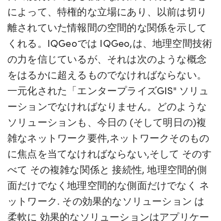
によって、特権的な立場にあり、以前は切り
離されていた情報間の空間的な関係を示して
くれる。IQGeoでは
IQGeo
,
は、地理空間技術
の力を信じているが、それは次のような概念
をはるかに超えるものでなければならない。
一元化された
「エンタープライズGIS"
ソリュ
ーションでなければなりません。どのような
ソリューションも、今日の
(
そして明日の
)
複
雑なネットワーク要件
,
ネットワークそのもの
に焦点を当てなければならない
,
そして
そのす
べて
その
複雑な関係と
接続性
,
地理空間的側
面だけでなく
地理空間的な側面だけでなく
ネ
ットワーク
.
その
効果的なソリューション
は
柔軟に
効果的なソリューションは
アプリケー