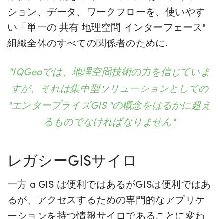
ション、データ、ワークフローを、使いやす
い「単一の
共有
地理空間
インターフェース
"
組織全体のすべての関係者のために
.
"IQGeoでは、地理空間技術の力を信じていま
すが、それは集中型ソリューションとしての
"エンタープライズGIS "の概念をはるかに超え
るものでなければなりません"
レガシーGISサイロ
一方
a
GIS
は便利ではあるが
GISは便利ではあ
るが、アクセスするための専門的なアプリケ
ーションを持つ情報サイロであることに変わ