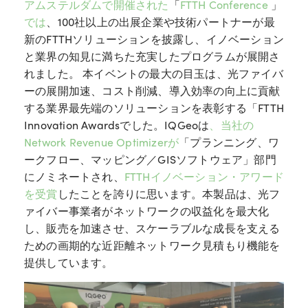
アムステルダムで開催された
「
FTTH Conference
」
では
、100社以上の出展企業や技術パートナーが最
新のFTTHソリューションを披露し、イノベーション
と業界の知見に満ちた充実したプログラムが展開さ
れました。 本イベントの最大の目玉は、光ファイバ
ーの展開加速、コスト削減、導入効率の向上に貢献
する業界最先端のソリューションを表彰する「FTTH
Innovation Awardsでした。IQGeoは
、当社の
Network Revenue Optimizerが
「プランニング、ワ
ークフロー、マッピング／GISソフトウェア」部門
にノミネートされ、
FTTHイノベーション・アワード
を受賞
したことを誇りに思います。本製品は、光フ
ァイバー事業者がネットワークの収益化を最大化
し、販売を加速させ、スケーラブルな成長を支える
ための画期的な近距離ネットワーク見積もり機能を
提供しています。