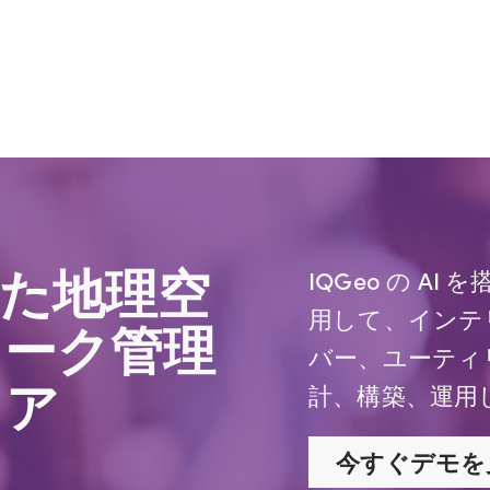
した地理空
IQGeo の A
用して、インテ
ワーク管理
バー、ユーティ
ェア
計、構築、運用
今すぐデモを