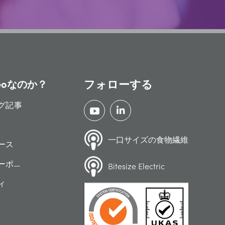
フォローする
eoなのか？
グ記事
一口サイズの食物繊維
ース
ーポリシー
Bitesize Electric
ィ