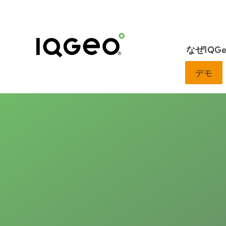
なぜIQG
デモ