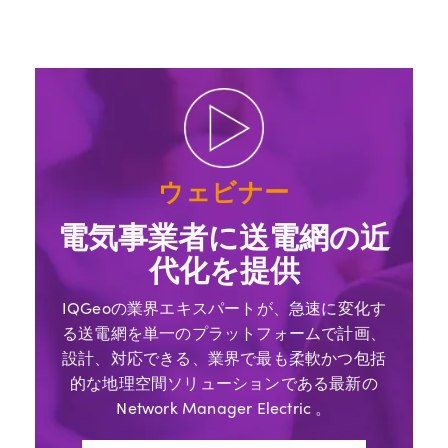
ウェビナー
電気事業者に送電網の近
代化を提供
IQGeoの業界エキスパートが、急速に変化す
る送電網を単一のプラットフォームで計画、
設計、対応できる、業界で最も柔軟かつ包括
的な地理空間ソリューションである最新の
Network Manager Electric 。