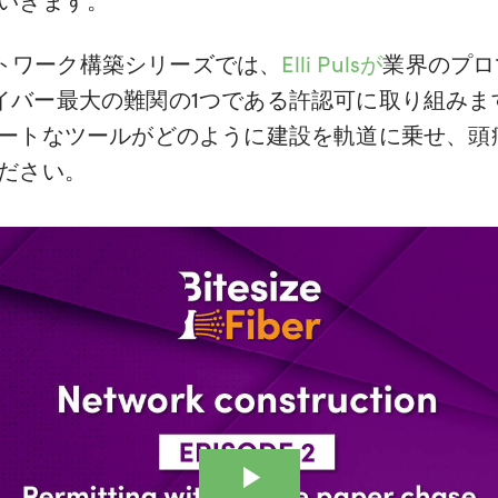
2：ネットワーク構築シリーズでは、
Elli Pulsが
業界のプロ
イバー最大の難関の1つである許認可に取り組みま
ートなツールがどのように建設を軌道に乗せ、頭
ださい。