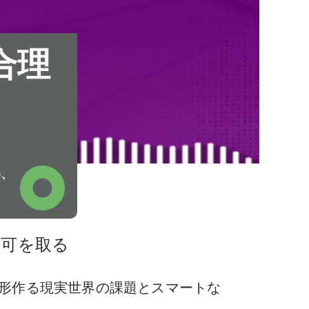
合理
o、
許可を取る
未来を形作る現実世界の課題とスマートな