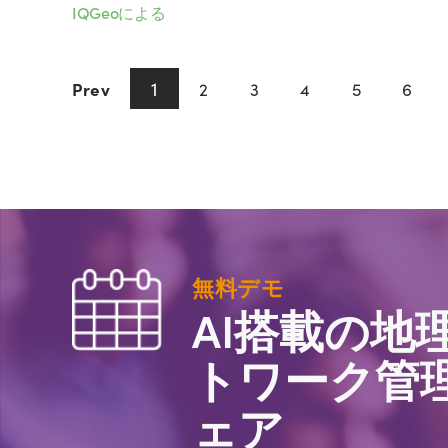
IQGeoによる
1
Prev
2
3
4
5
6
無料デモ
AI搭載の地
トワーク管
ェア