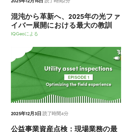
2025年12月16日
読了時間2分
混沌から革新へ、2025年の光ファ
イバー展開における最大の教訓
IQGeoによる
2025年12月3日
読了時間4分
公益事業資産点検：現場業務の最