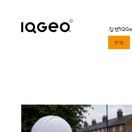
なぜIQG
デモ