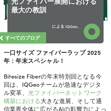
光ファイバー展開における
最大の教訓
による
IQGeo、
すべてのブログ
一口サイズ ファイバーラップ 2025
年：年末スペシャル！
Bitesize Fiberの年末特別回となる今
回は、IQGeoチームが急速なデジタ
ル変革、
光ファイバーネットワーク
構築における
大きな進展、そして
通
信業界全体に広がるAIの影響力
によっ